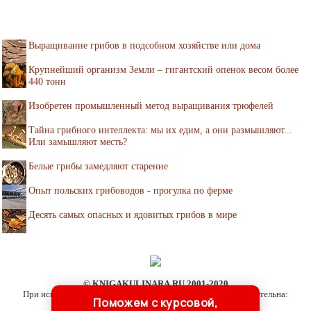
Выращивание грибов в подсобном хозяйстве или дома
Крупнейший организм Земли – гигантский опенок весом более
440 тонн
Изобретен промышленный метод выращивания трюфелей
Тайна грибного интеллекта: мы их едим, а они размышляют...
Или замышляют месть?
Белые грибы замедляют старение
Опыт польских грибоводов - прогулка по ферме
Десять самых опасных и ядовитых грибов в мире
© KNIGAKULINARA.RU 2001-2020
При использовании материалов сайта активная ссылка обязательна:
Поможем с курсовой,
http://knigakulinara.ru/ '
Библиотека по кулинарии
'