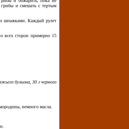
 грибы и обжарить, пока не
 грибы и смешать с тертым
ми шпажками. Каждый рулет
со всех сторон примерно 15
яжьего бульона, 30 г черного
смородины, немного масла.
е.