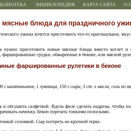
ИБЛИОТЕКА
ЭНЦИКЛОПЕДИЯ
КАРТА САЙТА
О 
 мясные блюда для праздничного ужи
ического ужина хочется приготовить что-то оригинальное, вкусн
гда нужно приготовить новые мясные блюда вместо котлет и
, фаршированные грудки, обжаренные в беконе, или мясной руле
иные фаршированные рулетики в беконе
00 г шампиньонов, 1 луковица, 150 г сыра, 3 ст. л масла, соль по вк
 и обсушить салфеткой. Вдоль филе сделать надрезы, чтобы п
орачивать начинку. Бекон порезать тонкими полосками.
тонкой соломкой. Сыр потереть на крупной терке.