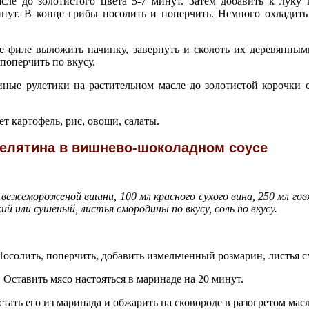
сле до золотистого цвета 5-7 минут. Затем добавить к луку
нут. В конце грибы посолить и поперчить. Немного охладить
е филе выложить начинку, завернуть и сколоть их деревянны
 поперчить по вкусу.
иные рулетики на растительном масле до золотистой корочки 
т картофель, рис, овощи, салаты.
елятина в вишнево-шоколадном соусе
 свежемороженой вишни, 100 мл красного сухого вина, 250 мл гов
ий или сушеный, листья смородины по вкусу, соль по вкусу.
осолить, поперчить, добавить измельченный розмарин, листья 
 Оставить мясо настояться в маринаде на 20 минут.
остать его из маринада и обжарить на сковороде в разогретом масл