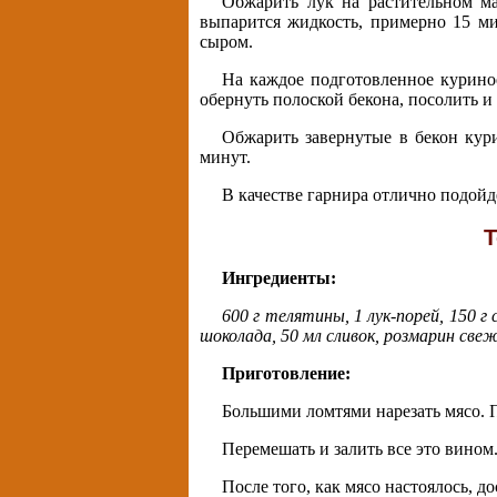
Обжарить лук на растительном ма
выпарится жидкость, примерно 15 ми
сыром.
На каждое подготовленное курино
обернуть полоской бекона, посолить и
Обжарить завернутые в бекон кур
минут.
В качестве гарнира отлично подойде
Т
Ингредиенты:
600 г телятины, 1 лук-порей, 150 г
шоколада, 50 мл сливок, розмарин свеж
Приготовление:
Большими ломтями нарезать мясо. П
Перемешать и залить все это вином.
После того, как мясо настоялось, д