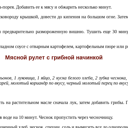
-порея. Добавить ее к мясу и обжарить несколько минут.
сковороду крышкой, довести до кипения на большом огне. Зате
и предварительно размороженную вишню. Тушить еще 30 минут
ладном соусе с отварным картофелем, картофельным пюре или р
Мясной рулет с грибной начинкой
нов, 1 луковица, 1 яйцо, 2 куска белого хлеба, 2 зубка чеснока, 
харей, молотый кориандр по вкусу, черный молотый перец по вкусу,
ь на растительном масле сначала лук, затем добавить грибы. 
в воде на 10 минут. Чеснок пропустить через чесночницу.
оченный хлеб, чеснок, специи, соль и вымесить все до однородн