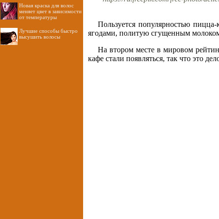
Новая краска для волос
меняет цвет в зависимости
от температуры
Пользуется популярностью пицца-к
Лучшие способы быстро
ягодами, политую сгущенным молоко
высушить волосы
На втором месте в мировом рейтинг
кафе стали появляться, так что это де