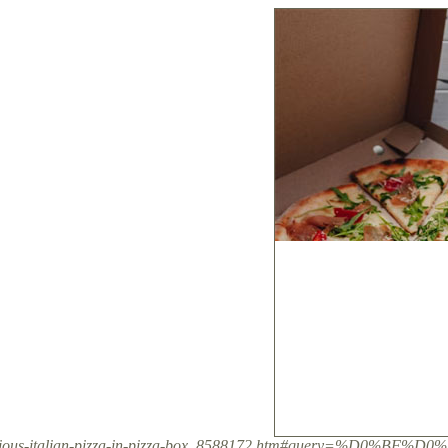
hoto/delicious-italian-pizza-in-pizza-box_8588172.htm#