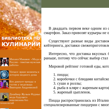
В двадцать первом веке одним из 
смартфон. Заказ привозят курьеры не 
Существуют разные виды доставок
кейтеринга, доставки свежеприготовл
Интересно, что доставка вкусных
раньше, потому что сейчас выбор ста
Михаил Манаков: «Мода в
России - тяжёлая мужская
работа»
Мировой рейтинг готовой еды, кот
Versace: яркие моменты в
пицца;
истории модного дома
коробочки с блюдами китайско
Кто диктует тренды: в
суши и роллы;
гостях у модельера
рыба в кляре с жареным карто
Виктории Андреяновой
жареный цыпленок.
Дизайнер Жульен Фурнье:
мода будущего
Пицца распространилась из Италии 
невозможна без
технологий
специализированные пиццерии с много