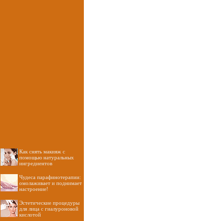
Как снять макияж с
помощью натуральных
ингредиентов
Чудеса парафинотерапии:
омолаживает и поднимает
настроение!
Эстетические процедуры
для лица с гиалуроновой
кислотой