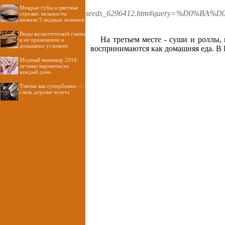
Мокрые губы и цветные
seeds_6296412.htm#query=%D0%
стрелки: визажисты
назвали 5 модных новинок
Виды косметической глины
На третьем месте - суши и роллы, 
и ее применение в
домашних условиях
воспринимаются как домашняя еда. В 
Модный маникюр 2018:
лучшие варианты на
каждый день
Улитки как супербизнес –
слизь дороже золота