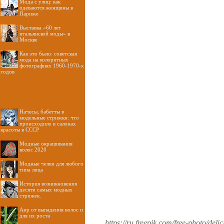
Мода с улиц: как
одеваются женщины в
Париже
Выставка «60 лет
итальянской моды» в
Москве
Как это было: советская
мода на колоритных
фотографиях 1960-1970-х
годов
Начесы, бабетты и
модельные стрижки: что
происходило в салонах
красоты в СССР
Модные окрашивания
волос 2020
Модные челки для любого
типа лица
История возникновения
десяти самых модных
стрижек.
Аир от выпадения волос и
для их роста
https://ru.freepik.com/free-p