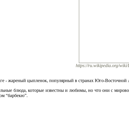
https://ru.wikipedia.org/
нге - жареный цыпленок, популярный в странах Юго-Восточной А
альные блюда, которые известны и любимы, но что они с мировой
ом “барбекю”.