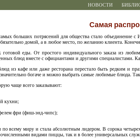
НОВОСТИ
БИБЛИ
Самая распрос
самых больших потрясений для общества стало объединение с И
обязательно домой, а в любое место, по желанию клиента. Конечн
 готовой еды. От простого индивидуального заказа из любим
енных блюд вместе с официантами и другими специалистами. К
 блюд из кафе или даже ресторана перестало быть редким и п
л значительно богаче и можно выбрать самые любимые блюда. Та
орую чаще всего заказывают:
й кухни;
фелем фри (фиш-энд-чипс);
по всему миру и стала абсолютным лидером. В сорока четырех ст
численными видами пиццы, так и в более универсальных служба