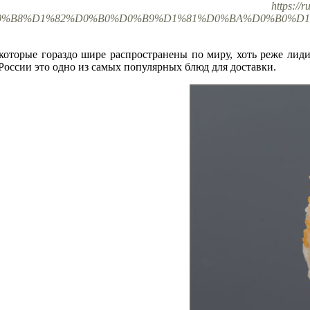
https://
BA%D0%B8%D1%82%D0%B0%D0%B9%D1%81%D0%BA%D0%B0%D1
которые гораздо шире распространены по миру, хоть реже лиди
России это одно из самых популярных блюд для доставки.