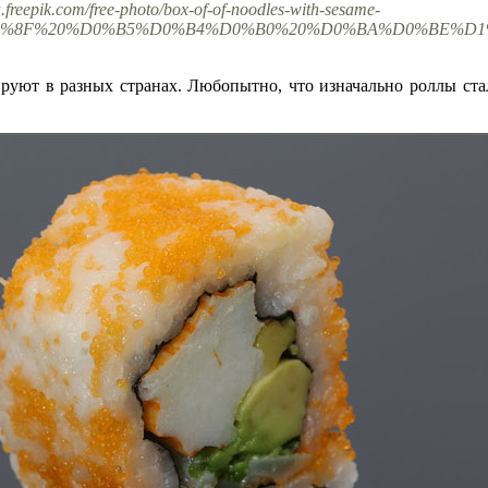
ru.freepik.com/free-photo/box-of-of-noodles-with-sesame-
%8F%20%D0%B5%D0%B4%D0%B0%20%D0%BA%D0%BE%D1%80%D
руют в разных странах. Любопытно, что изначально роллы стали