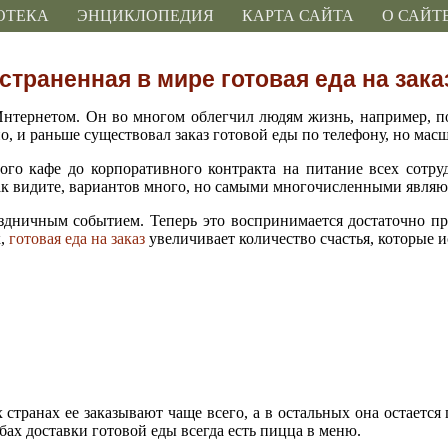
ОТЕКА
ЭНЦИКЛОПЕДИЯ
КАРТА САЙТА
О САЙТ
траненная в мире готовая еда на зака
нтернетом. Он во многом облегчил людям жизнь, например, поя
о, и раньше существовал заказ готовой еды по телефону, но мас
ого кафе до корпоративного контракта на питание всех сотр
ак видите, вариантов много, но самыми многочисленными являю
раздничным событием. Теперь это воспринимается достаточно
к,
готовая еда на заказ
увеличивает количество счастья, которые 
ранах ее заказывают чаще всего, а в остальных она остается п
х доставки готовой еды всегда есть пицца в меню.