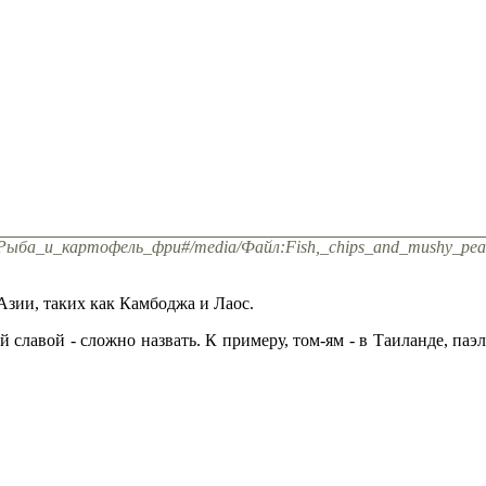
wiki/Рыба_и_картофель_фри#/media/Файл:Fish,_chips_and_mushy_pea
зии, таких как Камбоджа и Лаос.
 славой - сложно назвать. К примеру, том-ям - в Таиланде, паэ