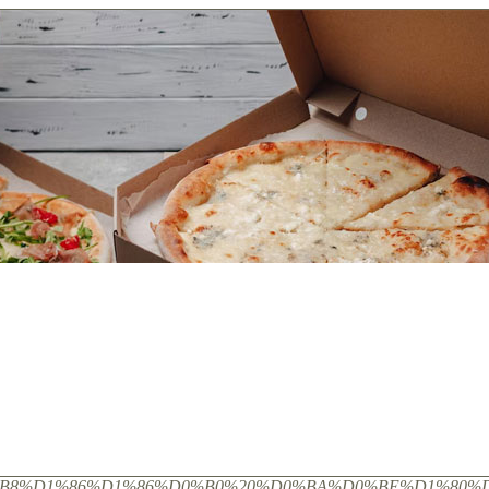
query=%D0%BF%D0%B8%D1%86%D1%86%D0%B0%20%D0%BA%D0%BE%D1%