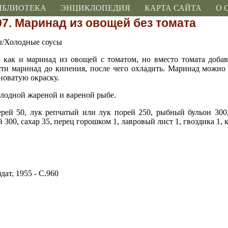
ИБЛИОТЕКА
ЭНЦИКЛОПЕДИЯ
КАРТА САЙТА
О 
97. Маринад из овощей без томата
ы/Холодные соусы
, как и маринад из овощей с томатом, но вместо томата доба
сти маринад до кипения, после чего охладить. Маринад можно
новатую окраску.
олодной жареной и вареной рыбе.
ерей 50, лук репчатый или лук порей 250, рыбный бульон 300
300, сахар 35, перец горошком 1, лавровый лист 1, гвоздика 1, к
дат, 1955 - С.960