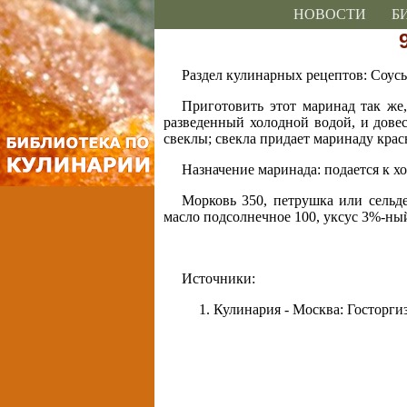
НОВОСТИ
Б
Раздел кулинарных рецептов: Соус
Приготовить этот маринад так же
разведенный холодной водой, и дове
свеклы; свекла придает маринаду крас
Назначение маринада: подается к х
Морковь 350, петрушка или сельд
масло подсолнечное 100, уксус 3%-ный 
Источники:
Кулинария - Москва: Госторгиз