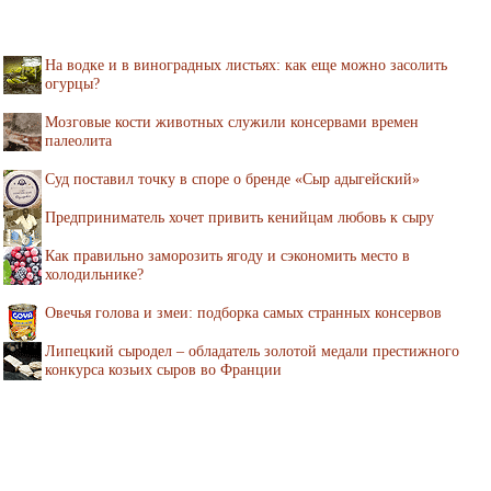
На водке и в виноградных листьях: как еще можно засолить
огурцы?
Мозговые кости животных служили консервами времен
палеолита
Суд поставил точку в споре о бренде «Сыр адыгейский»
Предприниматель хочет привить кенийцам любовь к сыру
Как правильно заморозить ягоду и сэкономить место в
холодильнике?
Овечья голова и змеи: подборка самых странных консервов
Липецкий сыродел – обладатель золотой медали престижного
конкурса козьих сыров во Франции