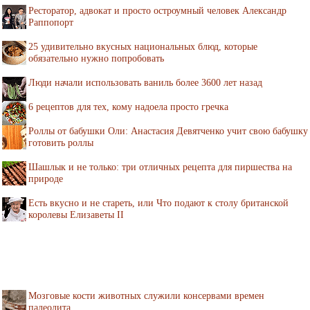
Ресторатор, адвокат и просто остроумный человек Александр
Раппопорт
25 удивительно вкусных национальных блюд, которые
обязательно нужно попробовать
Люди начали использовать ваниль более 3600 лет назад
6 рецептов для тех, кому надоела просто гречка
Роллы от бабушки Оли: Анастасия Девятченко учит свою бабушку
готовить роллы
Шашлык и не только: три отличных рецепта для пиршества на
природе
Есть вкусно и не стареть, или Что подают к столу британской
королевы Елизаветы II
Мозговые кости животных служили консервами времен
палеолита