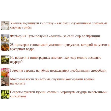
Учёные выдвинули гипотезу - как были одомашнены плесневые
сырные грибы
Фермер из Тулы получил «золото» за свой сыр во Франции
28 примеров гениальной упаковки продуктов, которой не место в
мусорном ведре
На водке и в виноградных листьях: как еще можно засолить
огурцы?
Готовим варенье из яблок несколькими необычными способами
Мозговые кости животных служили консервами времен
палеолита
Секреты русской кухни: солим и маринуем огурцы необычными
способами