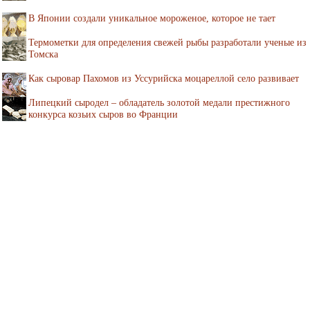
В Японии создали уникальное мороженое, которое не тает
Термометки для определения свежей рыбы разработали ученые из
Томска
Как сыровар Пахомов из Уссурийска моцареллой село развивает
Липецкий сыродел – обладатель золотой медали престижного
конкурса козьих сыров во Франции