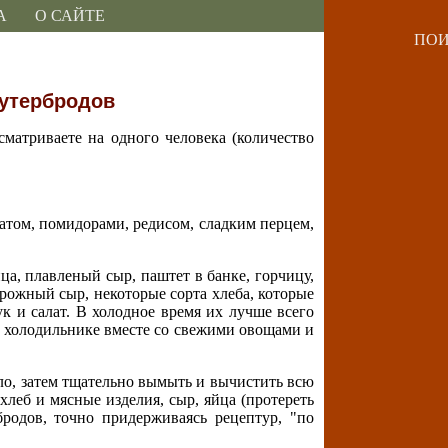
А
О САЙТЕ
ПОИ
бутербродов
сматриваете на одного человека (количество
латом, помидорами, редисом, сладким перцем,
а, плавленый сыр, паштет в банке, горчицу,
ворожный сыр, некоторые сорта хлеба, которые
к и салат. В холодное время их лучше всего
в холодильнике вместе со свежими овощами и
ло, затем тщательно вымыть и вычистить всю
хлеб и мясные изделия, сыр, яйца (протереть
бродов, точно придерживаясь рецептур, "по