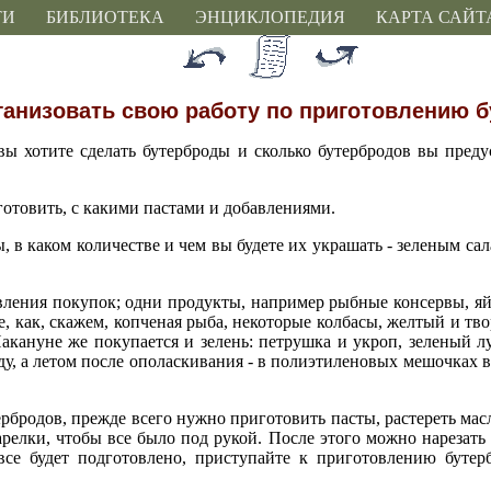
ТИ
БИБЛИОТЕКА
ЭНЦИКЛОПЕДИЯ
КАРТА САЙТ
ганизовать свою работу по приготовлению 
 вы хотите сделать бутерброды и сколько бутербродов вы преду
готовить, с какими пастами и добавлениями.
, в каком количестве и чем вы будете их украшать - зеленым са
вления покупок; одни продукты, например рыбные консервы, яйц
кие, как, скажем, копченая рыба, некоторые колбасы, желтый и т
акануне же покупается и зелень: петрушка и укроп, зеленый лу
у, а летом после ополаскивания - в полиэтиленовых мешочках 
рбродов, прежде всего нужно приготовить пасты, растереть мас
арелки, чтобы все было под рукой. После этого можно нарезать 
все будет подготовлено, приступайте к приготовлению бутер