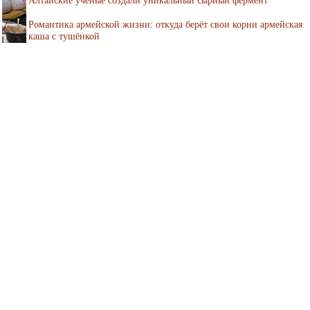
Алтайские ученые создали уникальный сырный фермент
Романтика армейской жизни: откуда берёт свои корни армейская
каша с тушёнкой