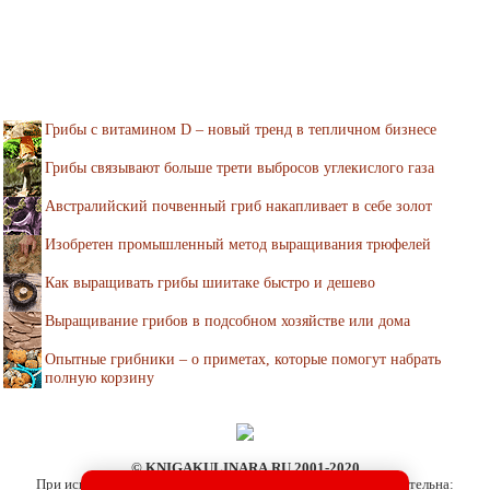
Грибы с витамином D – новый тренд в тепличном бизнесе
Грибы связывают больше трети выбросов углекислого газа
Австралийский почвенный гриб накапливает в себе золот
Изобретен промышленный метод выращивания трюфелей
Как выращивать грибы шиитаке быстро и дешево
Выращивание грибов в подсобном хозяйстве или дома
Опытные грибники – о приметах, которые помогут набрать
полную корзину
© KNIGAKULINARA.RU 2001-2020
При использовании материалов сайта активная ссылка обязательна: