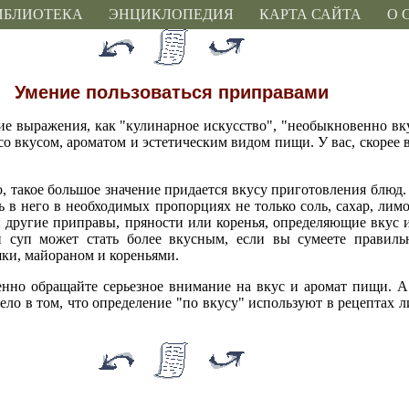
ИБЛИОТЕКА
ЭНЦИКЛОПЕДИЯ
КАРТА САЙТА
О 
Умение пользоваться приправами
ие выражения, как "кулинарное искусство", "необыкновенно вку
со вкусом, ароматом и эстетическим видом пищи. У вас, скорее в
, такое большое значение придается вкусу приготовления блюд
 в него в необходимых пропорциях не только соль, сахар, лимо
 и другие приправы, пряности или коренья, определяющие вкус
 суп может стать более вкусным, если вы сумеете правиль
ки, майораном и кореньями.
енно обращайте серьезное внимание на вкус и аромат пищи. А
ело в том, что определение "по вкусу" используют в рецептах 