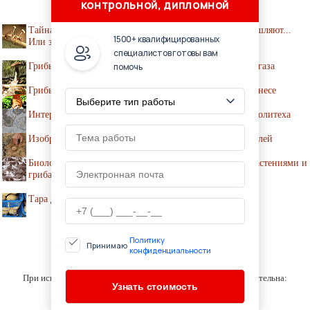
контрольной, дипломной
Тайна грибного интеллекта: мы их едим, а они размышляют...
1500+ квалифицированных
Или замышляют месть?
специалистов готовы вам
Грибы связывают больше трети выбросов углекислого газа
помочь
Грибы с витамином D – новый тренд в тепличном бизнесе
Интересные факты о грибах от экспертов Пермского Политеха
Изобретен промышленный метод выращивания трюфелей
Биологи обнаружили «торговые отношения» между растениями и
грибами
Тара для хранения и транспортировки грибов
Политику
Принимаю
конфиденциальности
© KNIGAKULINARA.RU 2001-2020
При использовании материалов сайта активная ссылка обязательна:
http://knigakulinara.ru/ '
Библиотека по кулинарии
'