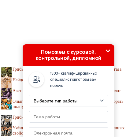
Поможем с курсовой,
контрольной, дипломной
Грибы связывают больше трети выбросов углекислого газа
1500+ квалифицированных
специалистов готовы вам
Найден древнейший ископаемый гриб
помочь
Австралийский почвенный гриб накапливает в себе золот
Опытные грибники – о приметах, которые помогут набрать
полную корзину
Грибная ферма - грибы круглый год
Учёные объяснили появление и значение галлюциногенных
свойств грибов