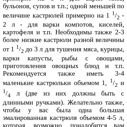
бульонов, супов и т.п.; одной меньшей по
1
величине кастрюлей примерно на 1
/
-
2
2 л - для варки компотов, киселей,
картофеля и т.п. Необходимы также 2-3
более низкие кастрюли разной величины
1
от 1
/
до 3 л для тушения мяса, курицы,
2
варки капусты, рыбы с овощами,
приготовления овощных блюд и т.п.
Рекомендуется также иметь 3-4
1
маленькие кастрюльки объемом 1,
/
и
2
1
/
л (две из них должны быть с
4
длинными ручками). Желательно также,
чтобы у вас была одна большая
эмалированная кастрюля объемом 4-5 л,
которая, возможно, понадобится вам