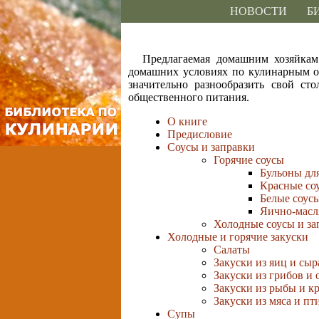
НОВОСТИ
Б
Предлагаемая домашним хозяйкам
домашних условиях по кулинарным о
значительно разнообразить свой с
общественного питания.
О книге
Предисловие
Соусы и заправки
Горячие соусы
Бульоны дл
Красные со
Белые соус
Яично-масл
Холодные соусы и за
Холодные и горячие закуски
Салаты
Закуски из яиц и сыр
Закуски из грибов и
Закуски из рыбы и к
Закуски из мяса и п
Супы