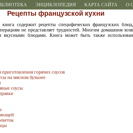
ИБЛИОТЕКА
ЭНЦИКЛОПЕДИЯ
КАРТА САЙТА
О 
Рецепты французской кухни
 книга содержит рецепты специфических французских блюд,
перациям не представляет трудностей. Многим домашним хозя
тол вкусными блюдами. Книга может быть также использова
я приготовления горячих соусов
усы на мясном бульоне
ы
яные соусы
правки
а
 овощей
реветок
тицы