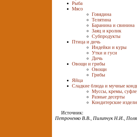
Рыба
Мясо
Говядина
Телятина
Баранина и свинина
Заяц и кролик
Субпродукты
Птица и дичь
Индейки и куры
Утки и гуси
Дичь
Овощи и грибы
Овощи
Грибы
Яйца
Сладкие блюда и мучные конд
Муссы, кремы, суфле
Разные десерты
Кондитерские изделия
Источник:
Петроченко В.В., Пилипчук Н.И., Поля